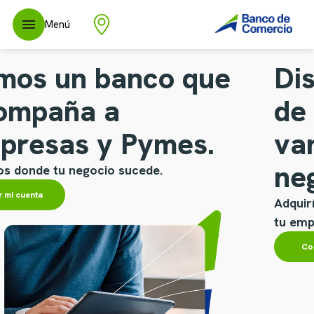
Menú
Distintas opciones
de financiación que
van al ritmo de tu
negocio.
Adquirí capital de trabajo o lográ liquidez para
tu empresa.
Conocé más