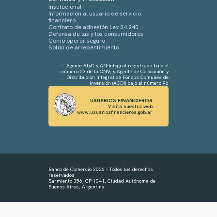
Institucional
Información al usuario de servicio
financiero
Contrato de adhesión Ley 24.240
Defensa de las y los consumidores
Cómo operar seguro
Botón de arrepentimiento
Agente ALyC y AN-Integral registrado bajo el
número 23 de la CNV, y Agente de Colocación y
Distribución Integral de Fondos Comunes de
Inversión (ACDI) bajo el número 96
USUARIOS FINANCIEROS
Visitá nuestra web
www.usuariosfinancieros.gob.ar
Banco de Comercio 2026 - Todos los derechos
reservados
Sarmiento 356, CP 1041, Ciudad Autónoma de
Buenos Aires, Argentina